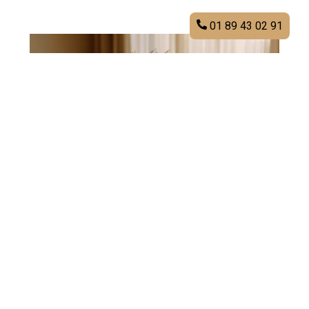
01 89 43 02 91
4. Le repas participatif :
impliquez vos invités
Le
repas participatif
transforme vos invités en acteurs