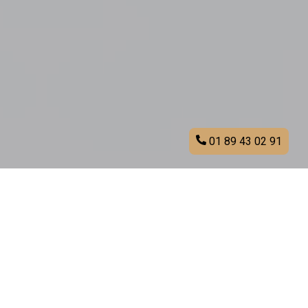
01 89 43 02 91
Traiteur Melun et environs
vous propose ses prestations
pour tous vos évènements à
Melun (77000)